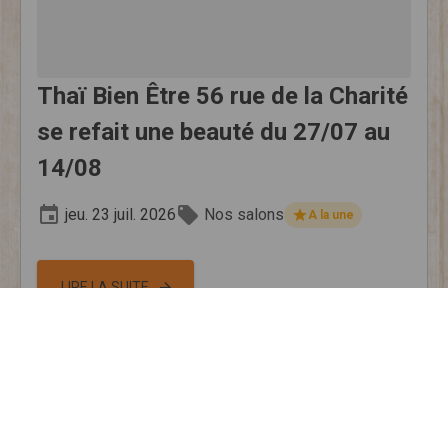
Thaï Bien Être 56 rue de la Charité
se refait une beauté du 27/07 au
14/08
jeu. 23 juil. 2026
Nos salons
A la une
LIRE LA SUITE