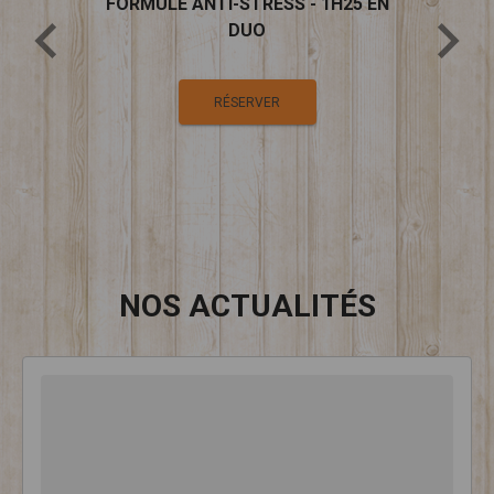
H25 EN
FORMULE ANTI-STRESS - 1H25 EN
MASSA
DUO
RÉSERVER
NOS ACTUALITÉS